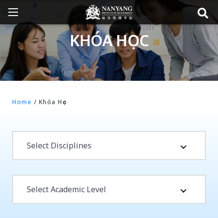
KHÓA HỌC
Home
/
Khóa Học