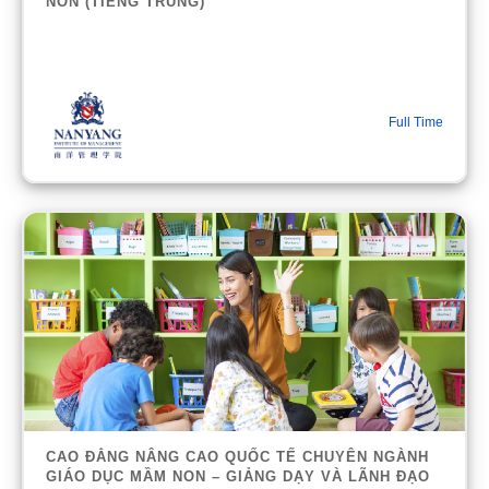
NON (TIẾNG TRUNG)
Full Time
CAO ĐẲNG NÂNG CAO QUỐC TẾ CHUYÊN NGÀNH
GIÁO DỤC MẦM NON – GIẢNG DẠY VÀ LÃNH ĐẠO