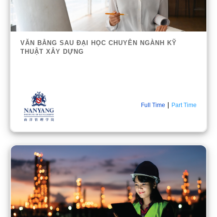
VĂN BẰNG SAU ĐẠI HỌC CHUYÊN NGÀNH KỸ
THUẬT XÂY DỰNG
|
Full Time
Part Time