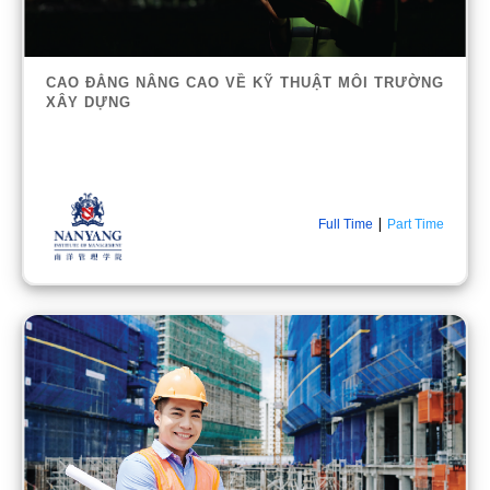
CAO ĐẲNG NÂNG CAO VỀ KỸ THUẬT MÔI TRƯỜNG
XÂY DỰNG
|
Full Time
Part Time