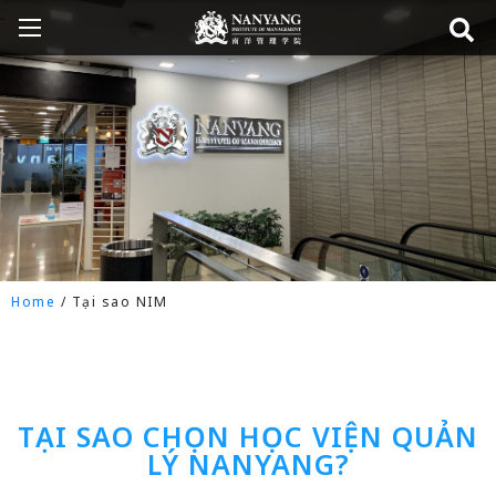
Home
/
Tại sao NIM
TẠI SAO CHỌN HỌC VIỆN QUẢN
LÝ NANYANG?