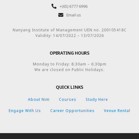
+(65) 6777 6996
Email us
Nanyang Institute of Management UEN no. 200105418C
Validity: 14/07/2022 – 13/07/2026
OPERATING HOURS
Monday to Friday: 8:30am – 6:30pm
We are closed on Public Holidays.
QUICK LINKS
About Nim
Courses
Study Here
Engage With Us
Career Opportunities
Venue Rental